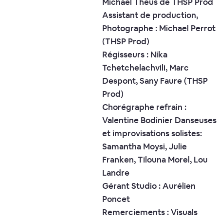
Michael Theus de THSP Prod
Assistant de production,
Photographe : Michael Perrot
(THSP Prod)
Régisseurs : Nika
Tchetchelachvili, Marc
Despont, Sany Faure (THSP
Prod)
Chorégraphe refrain :
Valentine Bodinier Danseuses
et improvisations solistes:
Samantha Moysi, Julie
Franken, Tilouna Morel, Lou
Landre
Gérant Studio : Aurélien
Poncet
Remerciements : Visuals